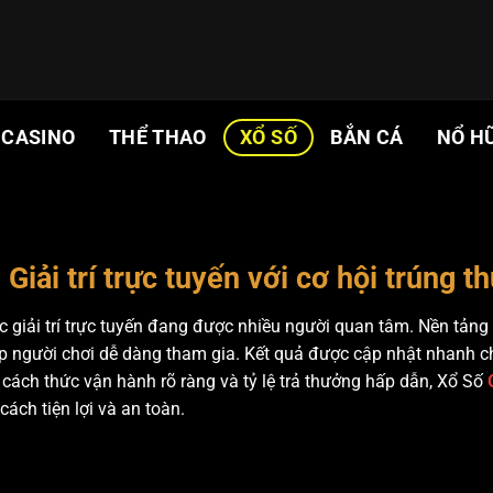
CASINO
THỂ THAO
XỔ SỐ
BẮN CÁ
NỔ H
iải trí trực tuyến với cơ hội trúng 
giải trí trực tuyến đang được nhiều người quan tâm. Nền tảng 
 người chơi dễ dàng tham gia. Kết quả được cập nhật nhanh chó
 cách thức vận hành rõ ràng và tỷ lệ trả thưởng hấp dẫn, Xổ Số
ch tiện lợi và an toàn.