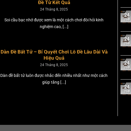
Đề Từ Kết Quả
24 Tháng 8, 2025
24
Soi cầu bạc nhớ được xem là một cách chơi đòi hỏi kinh
Th8
nghiệm cao, [...]
24
Th8
Dàn Đề Bất Tử – Bí Quyết Chơi Lô Đề Lâu Dài Và
Hiệu Quả
24
24 Tháng 8, 2025
Th8
Dàn đề bất tử luôn được nhắc đến nhiều nhất như một cách
giúp tăng [...]
24
Th8