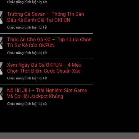
Chức năng bình luận bị tắt
ở
Đá
Gà
Trường Gà Savan – Thông Tin Sàn
Thomo
Đấu Kê Danh Giá Tại OKFUN
–
Chức năng bình luận bị tắt
ở
Thiên
Trường
Đường
Gà
Thức Ăn Cho Gà Đá – Top 4 Lựa Chọn
Chọi
Savan
Kê,
Từ Sư Kê Của OKFUN
–
Cá
Chức năng bình luận bị tắt
ở
Thông
Độ
Thức
Tin
Chất
Ăn
Xem Ngày Đá Gà OKFUN – 4 Mẹo
Sàn
Lượng
Cho
Đấu
Chọn Thời Điểm Cược Chuẩn Xác
2025
Gà
Kê
Chức năng bình luận bị tắt
ở
Đá
Danh
Xem
–
Giá
Ngày
Nổ Hũ JILI – Trải Nghiệm Slot Game
Top
Tại
Đá
4
Và Cơ Hội Jackpot Khủng
OKFUN
Gà
Lựa
Chức năng bình luận bị tắt
ở
OKFUN
Chọn
Nổ
–
Từ
Hũ
4
Sư
JILI
Mẹo
Kê
–
Chọn
Của
Trải
Thời
OKFUN
Nghiệm
Điểm