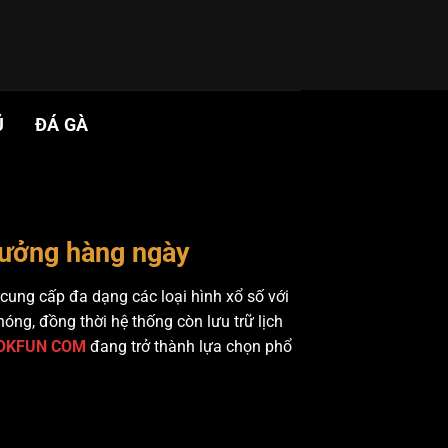
Ũ
ĐÁ GÀ
thưởng hàng ngày
cung cấp đa dạng các loại hình xổ số với
ng, đồng thời hệ thống còn lưu trữ lịch
OKFUN COM
đang trở thành lựa chọn phổ