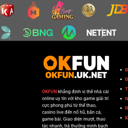
Đ
Đ
T
OKFUN
khẳng định vị thế nhà cái
online uy tín với kho game giải trí
N
cực phong phú từ thể thao,
R
casino live đến nổ hũ, bắn cá,
K
game bài. Giao diện mượt, thao
tác nhanh, trả thưởng minh bạch