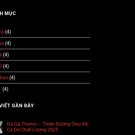
H MỤC
cá
(4)
no
(4)
à
(4)
ũ
(4)
thao
(4)
ố
(4)
 VIẾT GẦN ĐÂY
Đá Gà Thomo – Thiên Đường Chọi Kê,
Cá Độ Chất Lượng 2025